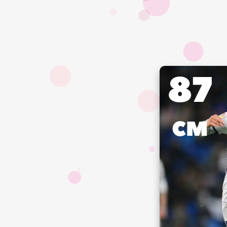
87
CM