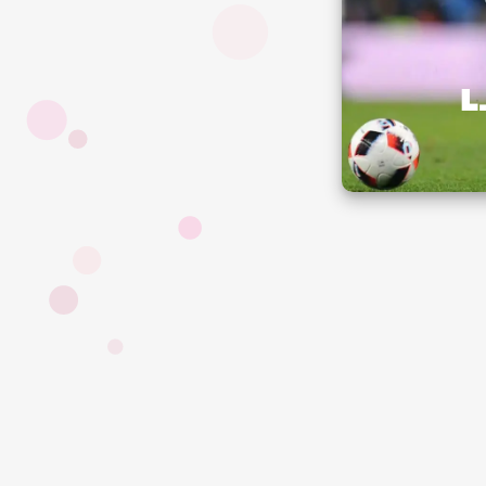
66 kg
|
体重:
L