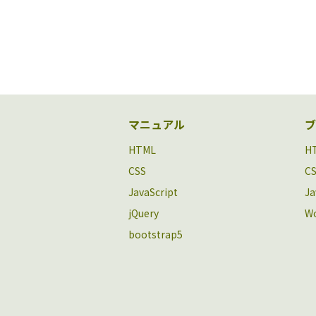
マニュアル
ブ
HTML
H
CSS
C
JavaScript
Ja
jQuery
Wo
bootstrap5