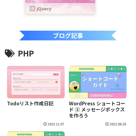
jQuery
jQueryは、、JavaScriptのためのラ
イブラリです。
ブログ記事
PHP
WordPress ショートコー
Todoリスト作成日記
ド ② メッセージボックス
を作ろう
2023.11.07
2023.08.28