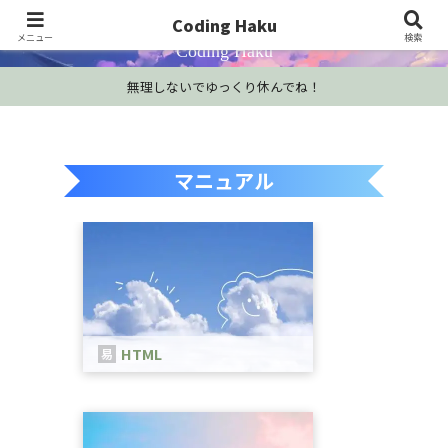
プログラミング学習・開発Tips・技術情報
Coding Haku
メニュー
検索
Coding Haku
無理しないでゆっくり休んでね！
マニュアル
HTML
HTMLは、WEBページを作成するため
の言語です。