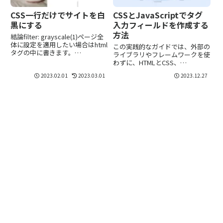
CSS一行だけでサイトを白
CSSとJavaScriptでタグ
黒にする
入力フィールドを作成する
方法
結論filter: grayscale(1)ページ全
体に設定を適用したい場合はhtml
この実践的なガイドでは、外部の
タグの中に書きます。
ライブラリやフレームワークを使
<style>html { filter:
わずに、HTMLとCSS、
grayscale(1);}</style>解説CSS
JavaScriptだけで機能的なタグ入
2023.02.01
2023.03.01
2023.12.27
のfilterフィルタープロパティを...
力フィールドを作成する方法を解
説します。