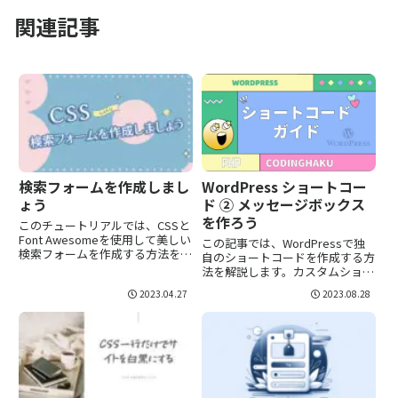
関連記事
WordPress ショートコー
検索フォームを作成しまし
ド ② メッセージボックス
ょう
を作ろう
このチュートリアルでは、CSSと
Font Awesomeを使用して美しい
この記事では、WordPressで独
検索フォームを作成する方法を学
自のショートコードを作成する方
びます。デザインをカスタマイズ
法を解説します。カスタムショー
して、独自のスタイルを実現しま
トコードにより、あなたのサイト
2023.04.27
2023.08.28
しょう。
に独自の機能やデザインを追加で
きます。