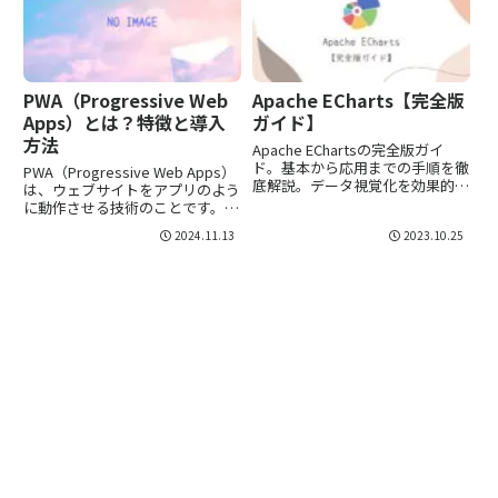
PWA（Progressive Web
Apache ECharts【完全版
Apps）とは？特徴と導入
ガイド】
方法
Apache EChartsの完全版ガイ
ド。基本から応用までの手順を徹
PWA（Progressive Web Apps）
底解説。データ視覚化を効果的に
は、ウェブサイトをアプリのよう
行うためのヒントやテクニックを
に動作させる技術のことです。
学びましょう。
PWAを導入することで、ウェブサ
2024.11.13
2023.10.25
イトがスマートフォンのホーム画
面から直接起動できたり、オフラ
インでも動作できるようになりま
す。この記...