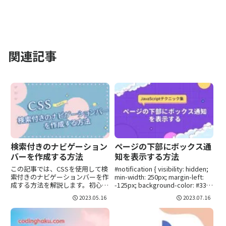
関連記事
検索付きのナビゲーション
ページの下部にボックス通
バーを作成する方法
知を表示する方法
この記事では、CSSを使用して検
#notification { visibility: hidden;
索付きのナビゲーションバーを作
min-width: 250px; margin-left:
成する方法を解説します。初心者
-125px; background-color: #333;
にも分かりやすいサンプルコード
color: #fff; text-ali...
2023.05.16
2023.07.16
付きで、あなたのウェブサイトに
簡単に組み込めるようになりま
す。