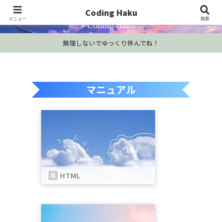
プログラミング学習・開発Tips・技術情報
Coding Haku
メニュー
検索
Coding Haku
無理しないでゆっくり休んでね！
マニュアル
HTML
HTMLは、WEBページを作成するため
の言語です。