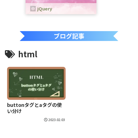
jQuery
jQueryは、、JavaScriptのためのラ
イブラリです。
ブログ記事
html
buttonタグとaタグの使
い分け
2023.02.03