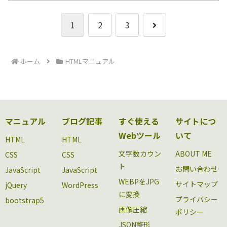
次
1
2
3
へ
ホーム
HTMLマニュアル
マニュアル
ブログ記事
すぐ使える
サイトにつ
Webツール
いて
HTML
HTML
文字数カウン
ABOUT ME
CSS
CSS
ト
お問い合わせ
JavaScript
JavaScript
WEBPをJPG
サイトマップ
jQuery
WordPress
に変換
プライバシー
bootstrap5
画像圧縮
ポリシー
JSON整形