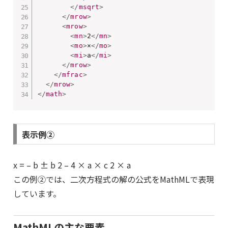
</
msqrt
>
</
mrow
>
<
mrow
>
<
mn
>
2
</
mn
>
<
mo
>
×
</
mo
>
<
mi
>
a
</
mi
>
</
mrow
>
</
mfrac
>
</
mrow
>
</
math
>
表示例②
x
=
–
b
±
b
2
–
4
×
a
×
c
2
×
a
この例②では、二次方程式の解の公式をMathMLで表現
しています。
MathMLの主な要素