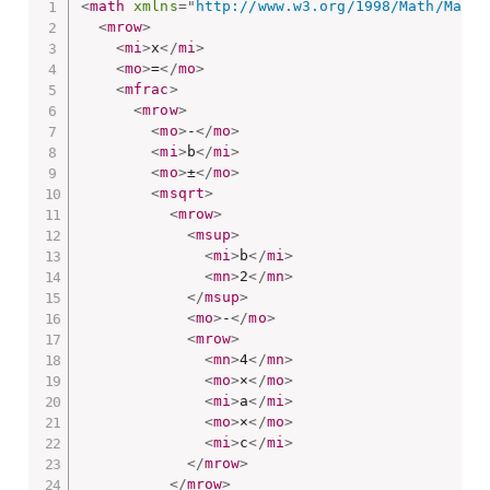
<
math
xmlns
=
"
http://www.w3.org/1998/Math/MathM
<
mrow
>
<
mi
>
x
</
mi
>
<
mo
>
=
</
mo
>
<
mfrac
>
<
mrow
>
<
mo
>
-
</
mo
>
<
mi
>
b
</
mi
>
<
mo
>
±
</
mo
>
<
msqrt
>
<
mrow
>
<
msup
>
<
mi
>
b
</
mi
>
<
mn
>
2
</
mn
>
</
msup
>
<
mo
>
-
</
mo
>
<
mrow
>
<
mn
>
4
</
mn
>
<
mo
>
×
</
mo
>
<
mi
>
a
</
mi
>
<
mo
>
×
</
mo
>
<
mi
>
c
</
mi
>
</
mrow
>
</
mrow
>