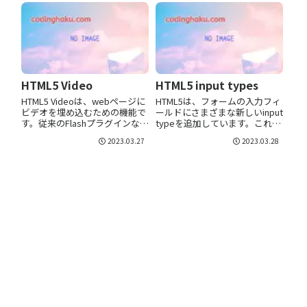
名称 #FFFFFF FF FF FF 255 2...
ことができます。iframe構文
<iframe src="URL">
</iframe>...
HTML5 Video
HTML5 input types
HTML5 Videoは、webページに
HTML5は、フォームの入力フィ
ビデオを埋め込むための機能で
ールドにさまざまな新しいinput
す。従来のFlashプラグインなど
typeを追加しています。これら
を必要とせず、ブラウザがビデ
の新しいタイプは、入力データ
2023.03.27
2023.03.28
オを直接再生できるようになり
のバリデーションやフォームの
ました。ビデオ形式HTML5
機能を向上させることができま
Video でサポートされている主
す。type="email"メールアドレ
なビデオ形式は以下...
スの入力フィール...