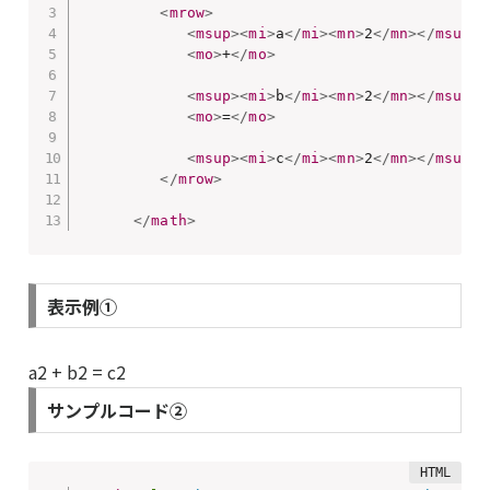
<
mrow
>
<
msup
>
<
mi
>
a
</
mi
>
<
mn
>
2
</
mn
>
</
msup
>
<
mo
>
+
</
mo
>
<
msup
>
<
mi
>
b
</
mi
>
<
mn
>
2
</
mn
>
</
msup
>
<
mo
>
=
</
mo
>
<
msup
>
<
mi
>
c
</
mi
>
<
mn
>
2
</
mn
>
</
msup
>
</
mrow
>
</
math
>
表示例①
a
2
+
b
2
=
c
2
サンプルコード②