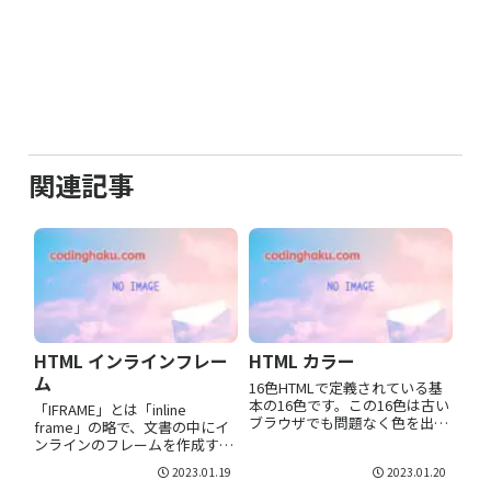
関連記事
HTML インラインフレー
HTML カラー
ム
16色HTMLで定義されている基
本の16色です。この16色は古い
「IFRAME」とは「inline
ブラウザでも問題なく色を出す
frame」の略で、文書の中にイ
ことができます。 色見本 カラ
ンラインのフレームを作成する
ーコード 色成分16進(赤、緑、
ためのタグです。現在のHTML
2023.01.19
2023.01.20
青) 色成分10進(赤、緑、青) 色
ページに他のページを埋め込む