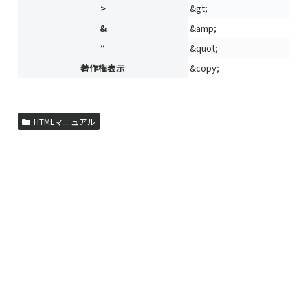
>
&gt;
&
&amp;
“
&quot;
著作権表示
&copy;
HTMLマニュアル