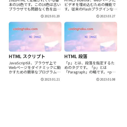
本の16色です。この16色は古い
ビデオを埋め込むための機能で
ブラウザでも問題なく色を出す
す。従来のFlashプラグインなど
ことができます。 色見本 カラ
を必要とせず、ブラウザがビデ
2023.01.20
2023.03.27
ーコード 色成分16進(赤、緑、
オを直接再生できるようになり
青) 色成分10進(赤、緑、青) 色
ました。ビデオ形式HTML5
名称 #FFFFFF FF FF FF 255 2...
Video でサポートされている主
なビデオ形式は以下...
HTML スクリプト
HTML 段落
JavaScriptは、ブラウザ上で
「p」とは、段落を指定するた
Webページをダイナミックに動
めのタグです。「p」とは
かすための簡単なプログラムで
「Paragraph」の略です。<p>
す。scriptタグscriptタグは、ス
～</p>で囲まれたテキストは1
2023.01.21
2023.01.08
クリプト（例えばJavaScript）
つの段落であることを示しま
を文書内に埋め込んだり、外部
す。<p>ここに文章を書きま
スクリプトを読み込んだりする
す。</p><p>これはもう一つの
ことができ...
段落</p>通常、HTMLでは...