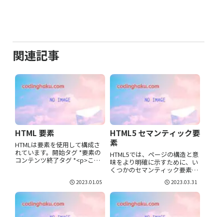
関連記事
HTML 要素
HTML5 セマンティック要
素
HTMLは要素を使用して構成さ
れています。開始タグ *要素の
HTML5では、ページの構造と意
コンテンツ終了タグ *<p>これ
味をより明確に示すために、い
は段落</p><a
くつかのセマンティック要素が
href="codinghaku.com">これ
導入されました。これらの要素
2023.01.05
2023.03.31
はリンク</a><br>改行<>で囲
は、ページの構造をわかりやす
まれた部分をタグと言い、左右
くし、SEOやアクセシビリティ
のタグをそれぞれ...
を向上させることができます。
const canvas = doc...