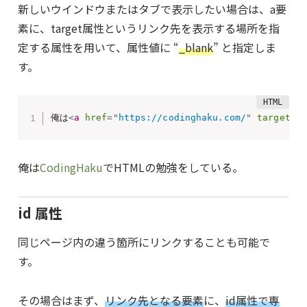
新しいウインドウまたはタブで表示したい場合は、a要
素に、target属性というリンク先を表示する場所を指
定する属性を用いて、属性値に “
_blank
” と指定しま
す。
俺は
<
a
href
=
"
https://codinghaku.com/
"
target
=
"
俺は
CodingHaku
でHTMLの勉強をしている。
id 属性
同じページ内の違う箇所にリンクすることも可能で
す。
その場合はまず、
リンク先となる要素
に、
id属性で専