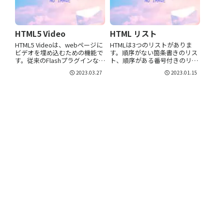
HTML5 Video
HTML リスト
HTML5 Videoは、webページに
HTMLは3つのリストがありま
ビデオを埋め込むための機能で
す。順序がない箇条書きのリス
す。従来のFlashプラグインなど
ト、順序がある番号付きのリス
を必要とせず、ブラウザがビデ
ト、定義リストです。ul・liタグ
2023.03.27
2023.01.15
オを直接再生できるようになり
（番号なしの箇条書き）ulタ
ました。ビデオ形式HTML5
グ・liタグのセットでは「番号
Video でサポートされている主
なしのリスト(Unordered
なビデオ形式は以下...
List)」を作成することが...