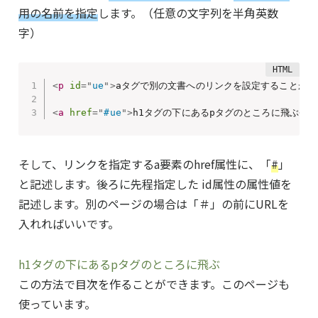
用の名前を指定
します。（任意の文字列を半角英数
字）
<
p
id
=
"
ue
"
>
aタグで別の文書へのリンクを設定することがで
<
a
href
=
"
#ue
"
>
h1タグの下にあるpタグのところに飛ぶ
</
a
そして、リンクを指定するa要素のhref属性に、「
#
」
と記述します。後ろに先程指定した id属性の属性値を
記述します。別のページの場合は「＃」の前にURLを
入れればいいです。
h1タグの下にあるpタグのところに飛ぶ
この方法で目次を作ることができます。このページも
使っています。