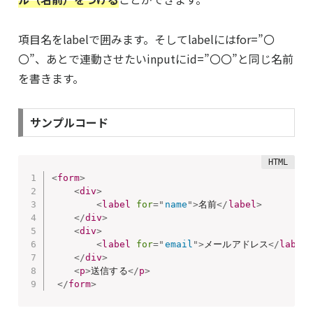
項目名をlabelで囲みます。そしてlabelにはfor=”〇
〇”、あとで連動させたいinputにid=”〇〇”と同じ名前
を書きます。
サンプルコード
<
form
>
<
div
>
<
label
for
=
"
name
"
>
名前
</
label
>
</
div
>
<
div
>
<
label
for
=
"
email
"
>
メールアドレス
</
label
</
div
>
<
p
>
送信する
</
p
>
</
form
>