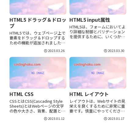
HTML5 ドラッグ＆ドロッ
HTML5 input属性
プ
HTML5は、フォームにおいてよ
り詳細な制御とバリデーション
HTML5では、ウェブページ上で
を提供するために、いくつかの
要素をドラッグ＆ドロップする
新しいinput属性を導入していま
ための機能が追加されました。
す。以下は、HTML5で利用可能
この機能を使って、ユーザーが
2023.03.26
2023.03.30
な主要なinput属性の一部です。
直感的に操作できるインタラク
placeholderユーザーが入力を
ティブなウェブアプリケーショ
開始する前に入...
ンを作成することができます。
function allowDrop(...
HTML CSS
HTML レイアウト
CSSとはCSS(Cascading Style
レイアウトは、Webサイトの見
Sheets)とはWebページの文字
栄えを良くするために非常に重
の色や大きさ、背景、配置とい
要です。慎重にやってくださ
ったスタイル（見た目）を設定
い。 Webサイトのレイアウトほ
2023.01.12
2023.01.17
する言語です。CSSの基本を理
とんどのサイトは、コンテンツ
解しておけば、Webサイトや
をコラム (雑誌や新聞のように)
HTMLメールの簡単なデザイン
に配置します。<div> または
変更は、自...
<table> を使用して複...