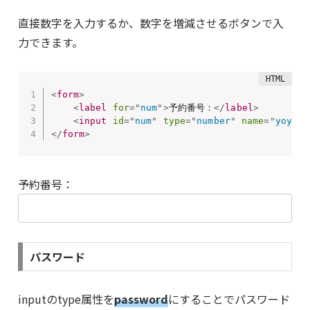
直接数字を入力するか、数字を増減させるボタンで入
力できます。
<
form
>
<
label
for
=
"
num
"
>
予約番号：
</
label
>
<
input
id
=
"
num
"
type
=
"
number
"
name
=
"
yoyaku
</
form
>
予約番号：
パスワード
inputのtype属性を
password
にすることでパスワード