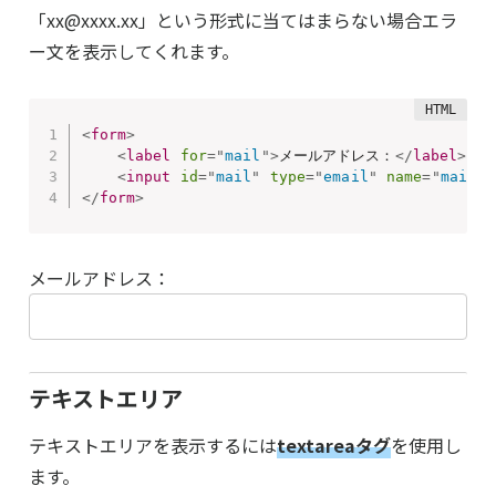
「xx@xxxx.xx」という形式に当てはまらない場合エラ
ー文を表示してくれます。
<
form
>
<
label
for
=
"
mail
"
>
メールアドレス：
</
label
>
<
input
id
=
"
mail
"
type
=
"
email
"
name
=
"
mail
"
>
</
form
>
メールアドレス：
テキストエリア
テキストエリアを表示するには
textareaタグ
を使用し
ます。