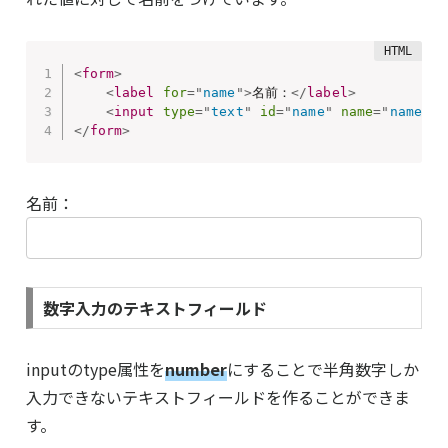
<
form
>
<
label
for
=
"
name
"
>
名前：
</
label
>
<
input
type
=
"
text
"
id
=
"
name
"
name
=
"
name
"
>
</
form
>
名前：
数字入力のテキストフィールド
inputのtype属性を
number
にすることで半角数字しか
入力できないテキストフィールドを作ることができま
す。