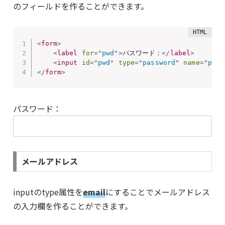
のフィールドを作ることができます。
<
form
>
<
label
for
=
"
pwd
"
>
パスワード：
</
label
>
<
input
id
=
"
pwd
"
type
=
"
password
"
name
=
"
pass
</
form
>
パスワード：
メールアドレス
inputのtype属性を
email
にすることでメールアドレス
の入力欄を作ることができます。