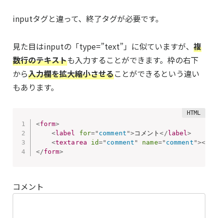
inputタグと違って、終了タグが必要です。
見た目はinputの「type=”text”」に似ていますが、
複
数行
のテキスト
も入力することができます。枠の右下
から
入力欄を拡大縮小させる
ことができるという違い
もあります。
<
form
>
<
label
for
=
"
comment
"
>
コメント
</
label
>
<
textarea
id
=
"
comment
"
name
=
"
comment
"
>
</
te
</
form
>
コメント