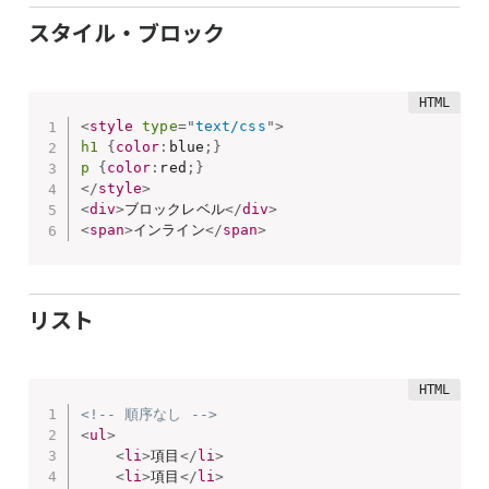
スタイル・ブロック
<
style
type
=
"
text/css
"
>
h1
{
color
:
blue
;
}
p
{
color
:
red
;
}
</
style
>
<
div
>
ブロックレベル
</
div
>
<
span
>
インライン
</
span
>
リスト
<!-- 順序なし -->
<
ul
>
<
li
>
項目
</
li
>
<
li
>
項目
</
li
>