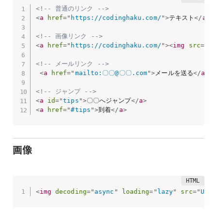
<!-- 普通のリンク -->
<
a
href
=
"
https://codinghaku.com/
"
>
テキスト
</
a
>
<!-- 画像リンク -->
<
a
href
=
"
https://codinghaku.com/
"
>
<
img
src
=
"
UR
<!-- メールリンク -->
<
a
href
=
"
mailto:〇〇@〇〇.com
"
>
メールを送る
</
a
>
<!-- ジャンプ -->
<
a
id
=
"
tips
"
>
〇〇へジャンプ
</
a
>
<
a
href
=
"
#tips
"
>
到着
</
a
>
画像
<
img
decoding
=
"
async
"
loading
=
"
lazy
"
src
=
"
URL
"