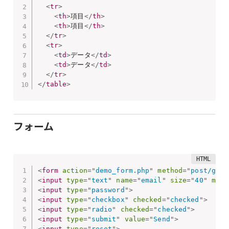
<
tr
>
<
th
>
項目
</
th
>
<
th
>
項目
</
th
>
</
tr
>
<
tr
>
<
td
>
データ
</
td
>
<
td
>
データ
</
td
>
</
tr
>
</
table
>
フォーム
<
form
action
=
"
demo_form.php
"
method
=
"
post/get
"
<
input
type
=
"
text
"
name
=
"
email
"
size
=
"
40
"
maxl
<
input
type
=
"
password
"
>
<
input
type
=
"
checkbox
"
checked
=
"
checked
"
>
<
input
type
=
"
radio
"
checked
=
"
checked
"
>
<
input
type
=
"
submit
"
value
=
"
Send
"
>
<
input
type
=
"
reset
"
>