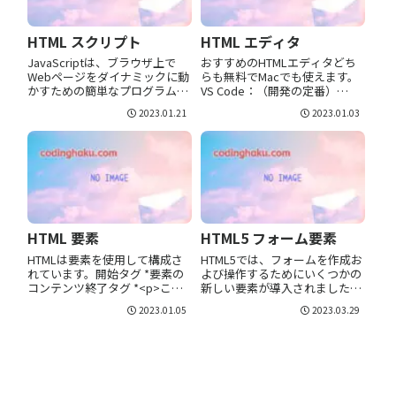
HTML スクリプト
HTML エディタ
JavaScriptは、ブラウザ上で
おすすめのHTMLエディタどち
Webページをダイナミックに動
らも無料でMacでも使えます。
かすための簡単なプログラムで
VS Code：（開発の定番）
す。scriptタグscriptタグは、ス
Sublime Text：（メモ帳のよう
2023.01.21
2023.01.03
クリプト（例えばJavaScript）
なシンプル） オンライン：（ダ
を文書内に埋め込んだり、外部
ウンロード不要） Visual Studio
スクリプトを読み込んだりする
CodeVisual Studi...
ことができ...
HTML 要素
HTML5 フォーム要素
HTMLは要素を使用して構成さ
HTML5では、フォームを作成お
れています。開始タグ *要素の
よび操作するためにいくつかの
コンテンツ終了タグ *<p>これ
新しい要素が導入されました。
は段落</p><a
datalist要素<input>要素と組み
2023.01.05
2023.03.29
href="codinghaku.com">これ
合わせて、ユーザーが入力でき
はリンク</a><br>改行<>で囲
る候補のリストを提供します。
まれた部分をタグと言い、左右
これは、オートコンプリート機
のタグをそれぞれ...
能に役立ちます。<inp...