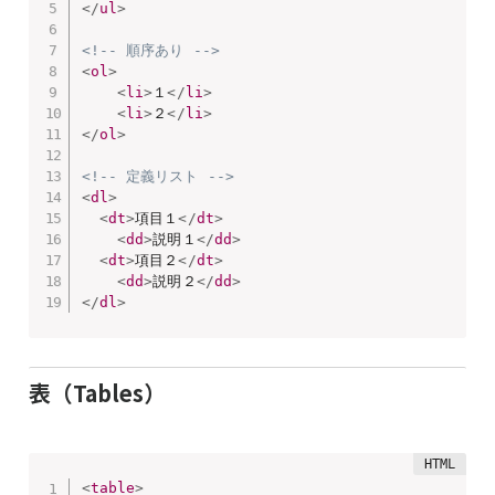
</
ul
>
<!-- 順序あり -->
<
ol
>
<
li
>
１
</
li
>
<
li
>
２
</
li
>
</
ol
>
<!-- 定義リスト -->
<
dl
>
<
dt
>
項目１
</
dt
>
<
dd
>
説明１
</
dd
>
<
dt
>
項目２
</
dt
>
<
dd
>
説明２
</
dd
>
</
dl
>
表（Tables）
<
table
>