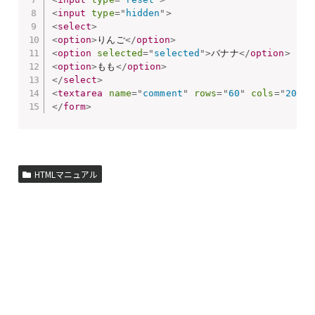
<
input
type
=
"
hidden
"
>
<
select
>
<
option
>
りんご
</
option
>
<
option
selected
=
"
selected
"
>
バナナ
</
option
>
<
option
>
もも
</
option
>
</
select
>
<
textarea
name
=
"
comment
"
rows
=
"
60
"
cols
=
"
20
"
>
<
</
form
>
HTMLマニュアル