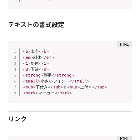
テキストの書式設定
<
b
>
太字
</
b
>
<
em
>
斜体
</
em
>
<
i
>
斜体
</
i
>
<
u
>
下線
</
u
>
<
strong
>
重要
</
strong
>
<
small
>
小さいフォント
</
small
>
<
sub
>
下付き
</
sub
>
と
<
sup
>
上付き
</
sup
>
<
mark
>
マーカー
</
mark
>
リンク