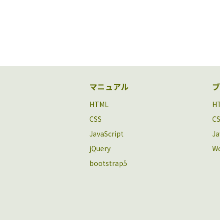
マニュアル
ブ
HTML
H
CSS
C
JavaScript
Ja
jQuery
Wo
bootstrap5