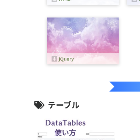
HTMLは、WEBページを作成するため
CS
の言語です。
定す
jQuery
jQueryは、、JavaScriptのためのラ
イブラリです。
テーブル