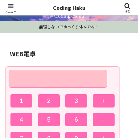
プログラミング学習・開発Tips・技術情報
Coding Haku
メニュー
検索
Coding Haku
無理しないでゆっくり休んでね！
WEB電卓
1
2
3
+
4
5
6
–