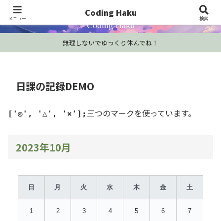
プログラミング学習・開発Tips・技術情報
Coding Haku
メニュー
検索
Coding Haku
無理しないでゆっくり休んでね！
日課の記録DEMO
三つのマークを使っています。
['◎', '△', '×'];
2023年10月
日
月
火
水
木
金
土
1
2
3
4
5
6
7