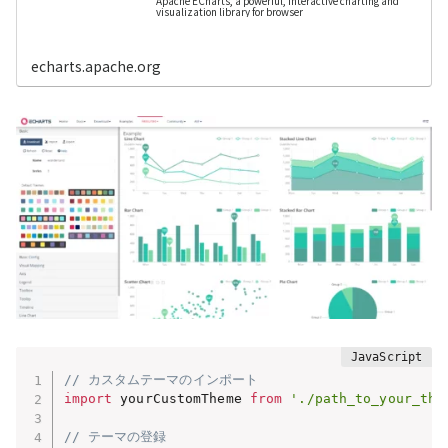
Apache ECharts, a powerful, interactive charting and
visualization library for browser
echarts.apache.org
// カスタムテーマのインポート
import
 yourCustomTheme 
from
'./path_to_your_the
// テーマの登録