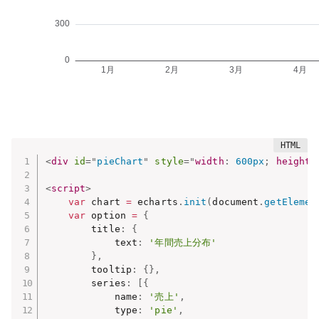
<
div
id
=
"
pieChart
"
style
="
width
:
 600px
;
height
:
<
script
>
var
 chart 
=
 echarts
.
init
(
document
.
getElemen
var
 option 
=
{
        title
:
{
            text
:
'年間売上分布'
}
,
        tooltip
:
{
}
,
        series
:
[
{
            name
:
'売上'
,
            type
:
'pie'
,