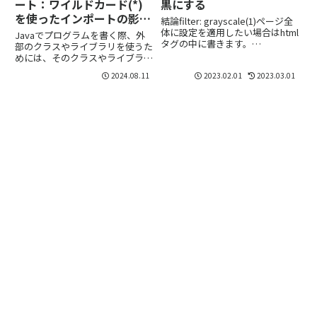
ート：ワイルドカード(*)
黒にする
を使ったインポートの影響
結論filter: grayscale(1)ページ全
について
体に設定を適用したい場合はhtml
Javaでプログラムを書く際、外
タグの中に書きます。
部のクラスやライブラリを使うた
<style>html { filter:
めには、そのクラスやライブラリ
grayscale(1);}</style>解説CSS
を「インポート」する必要があり
2024.08.11
2023.02.01
2023.03.01
のfilterフィルタープロパティを...
ます。インポートとはインポート
とは、他のパッケージにあるクラ
スやインターフェースを自分のコ
ード内で利用できるようにする...