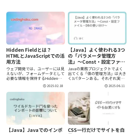
Hidden Fieldとは？
【Java】よく使われる3つ
HTMLとJavaScriptでの活
の「パラメータ管理方
用方法
法」〜Const・設定ファイ
ル・DBの使い分け〜
ウェブ開発では、ユーザーには見
Javaの業務プロジェクトでよく
えないが、フォームデータとして
出てくる「値の管理方法」は大き
必要な情報を保持するHidden
く3パターンある。それぞれ実装
Field（隠しフィールド）がよく
方法・反映方法・向いている場面
2025.02.18
2025.06.11
使われます。Hidden Fieldは主に
が違うので整理しておく。Java
HTMLの<input>タグの一種です
クラスで定義（定数クラス）主な
が、JavaScriptと組み合...
特徴public static final でクラスに
直...
【Java】Javaでのインポ
CSS一行だけでサイトを白