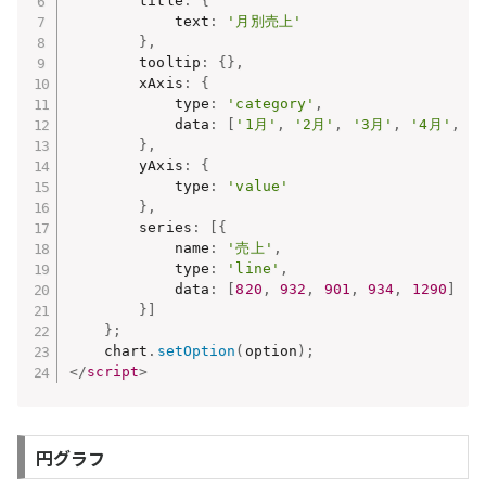
        title
:
{
            text
:
'月別売上'
}
,
        tooltip
:
{
}
,
        xAxis
:
{
            type
:
'category'
,
            data
:
[
'1月'
,
'2月'
,
'3月'
,
'4月'
,
'
}
,
        yAxis
:
{
            type
:
'value'
}
,
        series
:
[
{
            name
:
'売上'
,
            type
:
'line'
,
            data
:
[
820
,
932
,
901
,
934
,
1290
]
}
]
}
;
    chart
.
setOption
(
option
)
;
</
script
>
円グラフ