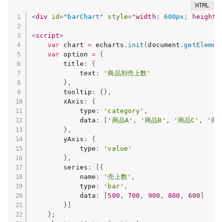
<
div
id
=
"
barChart
"
style
="
width
:
 600px
;
height
:
<
script
>
var
 chart 
=
 echarts
.
init
(
document
.
getElemen
var
 option 
=
{
        title
:
{
            text
:
'商品別売上数'
}
,
        tooltip
:
{
}
,
        xAxis
:
{
            type
:
'category'
,
            data
:
[
'商品A'
,
'商品B'
,
'商品C'
,
'商品
}
,
        yAxis
:
{
            type
:
'value'
}
,
        series
:
[
{
            name
:
'売上数'
,
            type
:
'bar'
,
            data
:
[
500
,
700
,
900
,
800
,
600
]
}
]
}
;