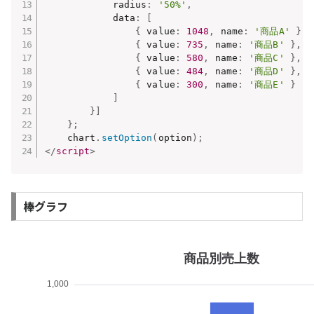
            radius
:
'50%'
,
            data
:
[
{
 value
:
1048
,
 name
:
'商品A'
}
,
{
 value
:
735
,
 name
:
'商品B'
}
,
{
 value
:
580
,
 name
:
'商品C'
}
,
{
 value
:
484
,
 name
:
'商品D'
}
,
{
 value
:
300
,
 name
:
'商品E'
}
]
}
]
}
;
    chart
.
setOption
(
option
)
;
</
script
>
棒グラフ