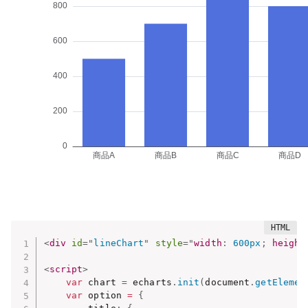
<
div
id
=
"
lineChart
"
style
="
width
:
 600px
;
height
<
script
>
var
 chart 
=
 echarts
.
init
(
document
.
getElemen
var
 option 
=
{