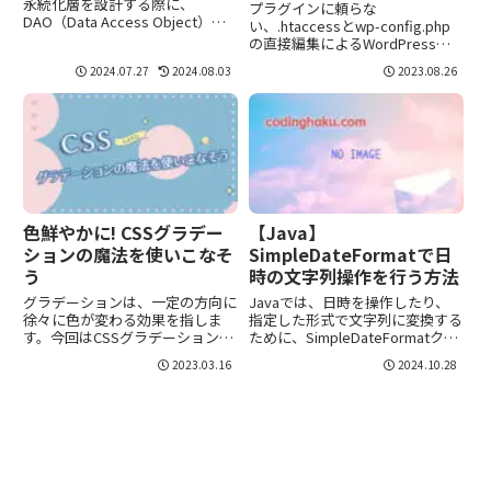
WordPressを守る
永続化層を設計する際に、
プラグインに頼らな
DAO（Data Access Object）パ
い、.htaccessとwp-config.php
ターンとRepositoryパターンは
の直接編集によるWordPressの
よく使われる設計パターンです。
高度なセキュリティ対策を詳細に
2024.07.27
2024.08.03
2023.08.26
この2つのパターンは似ているよ
解説します。
うに見えますが、それぞれの目的
や使用方...
色鮮やかに! CSSグラデー
【Java】
ションの魔法を使いこなそ
SimpleDateFormatで日
う
時の文字列操作を行う方法
グラデーションは、一定の方向に
Javaでは、日時を操作したり、
徐々に色が変わる効果を指しま
指定した形式で文字列に変換する
す。今回はCSSグラデーションの
ために、SimpleDateFormatクラ
基本的な使い方を紹介します。
スを使います。特に、ユーザーに
2023.03.16
2024.10.28
CSSグラデーションの基本CSSグ
表示する際の日時フォーマット
ラデーションを使用するには、要
や、文字列から日時をパースする
素の背景にグラデーション関数を
際に役立ちます。本記事では、
指定します。主に三つの種類が...
SimpleDat...