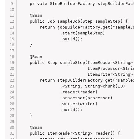
    private StepBuilderFactory stepBuilderFactor
    @Bean

    public Job sampleJob(Step sampleStep) {

        return jobBuilderFactory.get("sampleJob"
                .start(sampleStep)

                .build();

    }

    @Bean

    public Step sampleStep(ItemReader<String> re
                           ItemProcessor<String,
                           ItemWriter<String> wr
        return stepBuilderFactory.get("sampleSte
                .<String, String>chunk(10)

                .reader(reader)

                .processor(processor)

                .writer(writer)

                .build();

    }

    @Bean

    public ItemReader<String> reader() {
