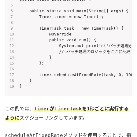
    public static void main(String[] args) {

        Timer timer = new Timer();

        TimerTask task = new TimerTask() {

            @Override

            public void run() {

                System.out.println("バッチ処理
                // バッチ処理のロジックをここに記述

            }

        };

        timer.scheduleAtFixedRate(task, 0, 
    }

この例では、
が
を1秒ごとに実行する
Timer
TimerTask
ように
スケジューリングしています。
メソッドを使用することで、指
scheduleAtFixedRate