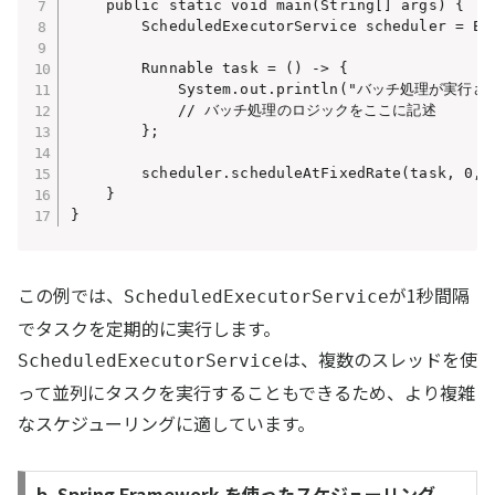
    public static void main(String[] args) {

        ScheduledExecutorService scheduler = Exe
        Runnable task = () -> {

            System.out.println("バッチ処理が実行さ
            // バッチ処理のロジックをここに記述

        };

        scheduler.scheduleAtFixedRate(task, 
    }

この例では、
が1秒間隔
ScheduledExecutorService
でタスクを定期的に実行します。
は、複数のスレッドを使
ScheduledExecutorService
って並列にタスクを実行することもできるため、より複雑
なスケジューリングに適しています。
b. Spring Framework を使ったスケジューリング