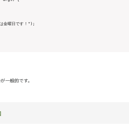
"今日は金曜日です！");

のが一般的です。
加