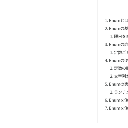
Enumと
Enumの
曜日を表
Enumの
定数ご
Enumの
定数の順序
文字列か
Enumの
ランチ
Enumを
Enumを