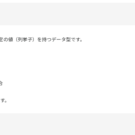
定の値（列挙子）を持つデータ型です。
合
す。