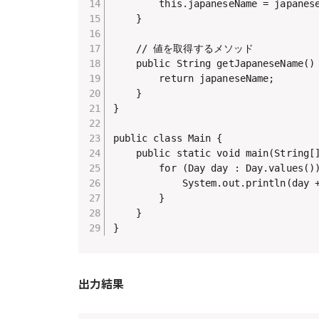
        this.japaneseName = japanese
    }

    // 値を取得するメソッド

    public String getJapaneseName() 
        return japaneseName;

    }

}

public class Main {

    public static void main(String[]
        for (Day day : Day.values())
            System.out.println(day +
        }

    }

}
出力結果