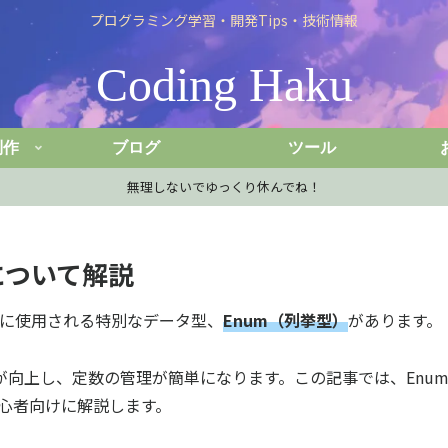
プログラミング学習・開発Tips・技術情報
Coding Haku
制作
ブログ
ツール
無理しないでゆっくり休んでね！
について解説
めに使用される特別なデータ型、
Enum（列挙型）
があります。
が向上し、定数の管理が簡単になります。この記事では、Enu
心者向けに解説します。