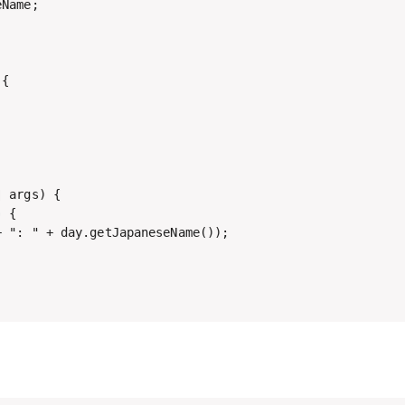
Name;

{

 args) {

 {

 ": " + day.getJapaneseName());
