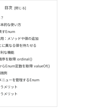
目次
は？
基本的な使い方
すEnum
応用：メソッドや値の追加
とに異なる値を持たせる
便利な機能
を取得: ordinal()
らEnum定数を取得: valueOf()
実践例
メニューを管理するEnum
使うメリット
使うメリット