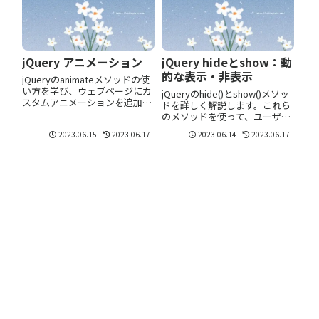
jQuery アニメーション
jQuery hideとshow：動
的な表示・非表示
jQueryのanimateメソッドの使
い方を学び、ウェブページにカ
jQueryのhide()とshow()メソッ
スタムアニメーションを追加し
ドを詳しく解説します。これら
て動きを付けましょう。基本的
のメソッドを使って、ユーザー
な構文から使用例まで詳しく解
の操作に応じてウェブページの
2023.06.15
2023.06.17
2023.06.14
2023.06.17
説します。
要素を動的に表示・非表示する
方法を学びましょう。