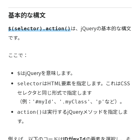
基本的な構文
は、jQueryの基本的な構文
$(selector).action()
です。
ここで：
はjQueryを意味します。
$
はHTML要素を指定します。これはCSS
selector
セレクタと同じ形式で指定します
（例：
、
、
など）。
'#myId'
'.myClass'
'p'
は実行するjQueryメソッドを指定しま
action()
す。
例えば、以下のコードは
IDが
の要素を選択し、そ
myId