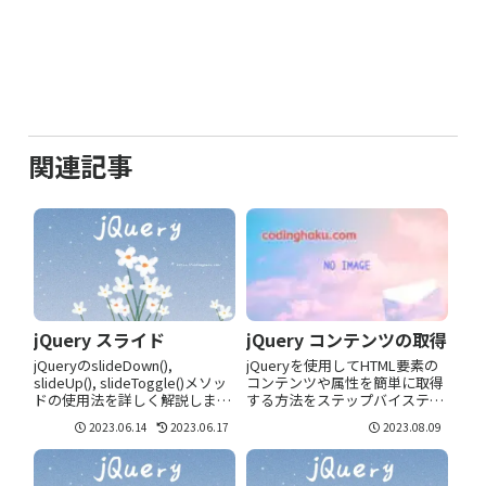
関連記事
jQuery スライド
jQuery コンテンツの取得
jQueryのslideDown(),
jQueryを使用してHTML要素の
slideUp(), slideToggle()メソッ
コンテンツや属性を簡単に取得
ドの使用法を詳しく解説しま
する方法をステップバイステッ
す。スライドアニメーションを
プで解説。初心者でもすぐに実
2023.06.14
2023.06.17
2023.08.09
使って、ユーザーフレンドリー
践できる内容をご紹介します。
なウェブページを作る方法を学
びましょう。