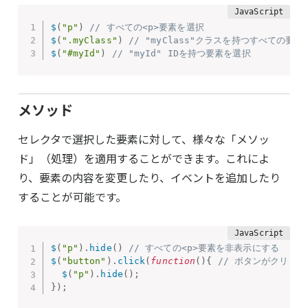
$
(
"p"
)
// すべての<p>要素を選択
$
(
".myClass"
)
// "myClass"クラスを持つすべての要
$
(
"#myId"
)
// "myId" IDを持つ要素を選択
メソッド
セレクタで選択した要素に対して、様々な「メソッ
ド」（処理）を適用することができます。これによ
り、要素の内容を変更したり、イベントを追加したり
することが可能です。
$
(
"p"
)
.
hide
(
)
// すべての<p>要素を非表示にする
$
(
"button"
)
.
click
(
function
(
)
{
// ボタンがクリッ
$
(
"p"
)
.
hide
(
)
;
}
)
;