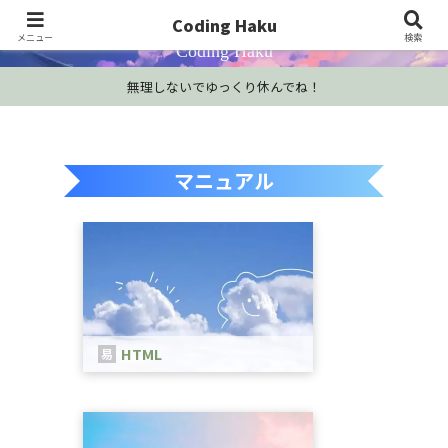
プログラミング学習・開発Tips・技術情報
Coding Haku
メニュー
検索
Coding Haku
無理しないでゆっくり休んでね！
マニュアル
HTML
HTMLは、WEBページを作成するため
の言語です。