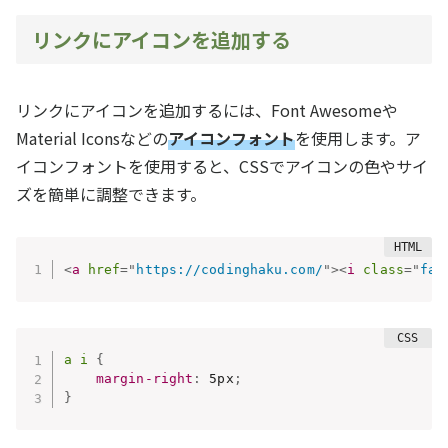
リンクにアイコンを追加する
リンクにアイコンを追加するには、Font Awesomeや
Material Iconsなどの
アイコンフォント
を使用します。ア
イコンフォントを使用すると、CSSでアイコンの色やサイ
ズを簡単に調整できます。
<
a
href
=
"
https://codinghaku.com/
"
>
<
i
class
=
"
fas
a i
{
margin-right
:
 5px
;
}