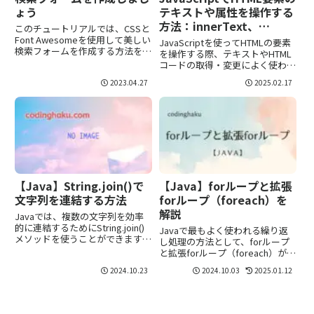
ょう
テキストや属性を操作する
方法：innerText、
このチュートリアルでは、CSSと
textContent、
Font Awesomeを使用して美しい
JavaScriptを使ってHTMLの要素
検索フォームを作成する方法を学
innerHTML、outerHTML
を操作する際、テキストやHTML
びます。デザインをカスタマイズ
コードの取得・変更によく使われ
して、独自のスタイルを実現しま
るプロパティとして、
2023.04.27
2025.02.17
しょう。
innerText、textContent、
innerHTML、outerHTMLがありま
す。これらのプロパティを適...
【Java】String.join()で
【Java】forループと拡張
文字列を連結する方法
forループ（foreach）を
解説
Javaでは、複数の文字列を効率
的に連結するためにString.join()
Javaで最もよく使われる繰り返
メソッドを使うことができます。
し処理の方法として、forループ
String.join()は、指定された区切
と拡張forループ（foreach）があ
り文字を挟んで複数の文字列を結
ります。これらのループは非常に
2024.10.23
2024.10.03
2025.01.12
合する際に非常に便利です。この
汎用的で、配列やリスト、セッ
メソッドは、Java 8以降に...
ト、マップなどの様々なコレクシ
ョンで使用されます。本記事で
は、これら2つのルー...