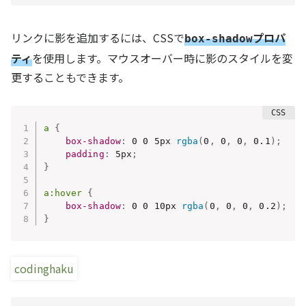
リンクに影を追加するには、CSSで
プロパ
box-shadow
ティ
を使用します。マウスオーバー時に影のスタイルを変
更することもできます。
a
{
box-shadow
:
 0 0 5px 
rgba
(
0
,
 0
,
 0
,
 0.1
)
;
padding
:
 5px
;
}
a:hover
{
box-shadow
:
 0 0 10px 
rgba
(
0
,
 0
,
 0
,
 0.2
)
;
}
codinghaku