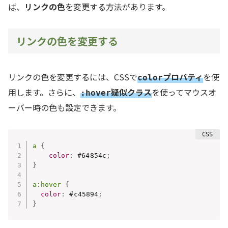
ば、
リンクの色
を変更する方法があります。
リンクの色を変更する
リンクの色を変更するには、CSSで
プロパティ
を使
color
用します。さらに、
疑似クラス
を使ってマウスオ
:hover
ーバー時の色も設定できます。
a
{
color
:
 #64854c
;
}
a:hover
{
color
:
 #c45894
;
}