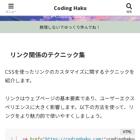
プログラミング学習・開発Tips・技術情報
Coding Haku
メニュー
検索
Coding Haku
無理しないでゆっくり休んでね！
リンク関係のテクニック集
CSSを使ったリンクのカスタマイズに関するテクニックを
紹介します。
リンクはウェブページの基本要素であり、ユーザーエクス
ペリエンスに大きく影響します。以下の方法を使って、リ
ンクをより魅力的で使いやすくしましょう。
<
a
href
=
"
https://codinghaku.com/
"
>
codinghaku
</