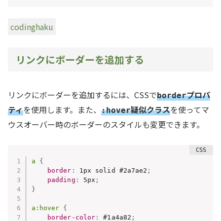
codinghaku
リンクにボーダーを追加する
リンクにボーダーを追加するには、CSSで
プロパ
border
ティ
を使用します。また、
疑似クラス
を使ってマ
:hover
ウスオーバー時のボーダーのスタイルも変更できます。
a
{
border
:
 1px solid #2a7ae2
;
padding
:
 5px
;
}
a:hover
{
border-color
:
 #1a4a82
;