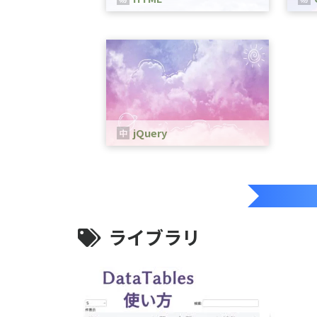
HTMLは、WEBページを作成するため
CS
の言語です。
定す
jQuery
jQueryは、、JavaScriptのためのラ
イブラリです。
ライブラリ