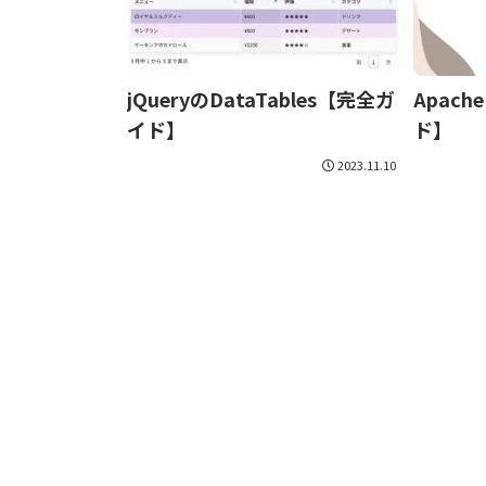
jQueryのDataTables【完全ガ
Apach
イド】
ド】
2023.11.10