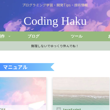
プログラミング学習・開発Tips・技術情報
Coding Haku
制作
ブログ
ツール
無理しないでゆっくり休んでね！
マニュアル
CSS
JavaScript