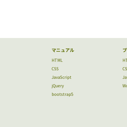
マニュアル
ブ
HTML
H
CSS
C
JavaScript
Ja
jQuery
Wo
bootstrap5