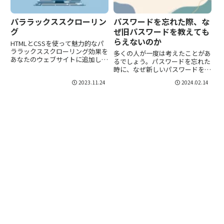
パララックススクローリン
パスワードを忘れた際、な
グ
ぜ旧パスワードを教えても
らえないのか
HTMLとCSSを使って魅力的なパ
ララックススクローリング効果を
多くの人が一度は考えたことがあ
あなたのウェブサイトに追加しま
るでしょう。パスワードを忘れた
しょう。初心者でも簡単にフォロ
時に、なぜ新しいパスワードを設
ーできるステップバイステップの
定しなければならないのか、古い
2023.11.24
2024.02.14
説明です。
パスワードを教えてくれないのは
なぜなのかという疑問です。なぜ
かというと、ウェブサイトにアカ
ウントを作成し、パスワードを
設...