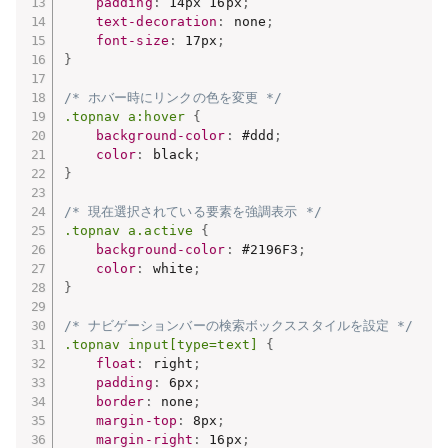
padding
:
 14px 16px
;
text-decoration
:
 none
;
font-size
:
 17px
;
}
/* ホバー時にリンクの色を変更 */
.topnav a:hover
{
background-color
:
 #ddd
;
color
:
 black
;
}
/* 現在選択されている要素を強調表示 */
.topnav a.active
{
background-color
:
 #2196F3
;
color
:
 white
;
}
/* ナビゲーションバーの検索ボックススタイルを設定 */
.topnav input[type=text]
{
float
:
 right
;
padding
:
 6px
;
border
:
 none
;
margin-top
:
 8px
;
margin-right
:
 16px
;