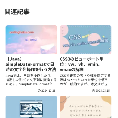
関連記事
【Java】
CSS3のビューポート単
SimpleDateFormatで日
位：vw、vh、vmin、
時の文字列操作を行う方法
vmaxの解説
Javaでは、日時を操作したり、
CSSで要素の高さや幅を指定する
指定した形式で文字列に変換する
際はpxや%といった単位を使う
ために、SimpleDateFormatクラ
のが一般的ですが、本文はビュー
スを使います。特に、ユーザーに
ポートの単位を紹介します。ビュ
2024.10.28
2023.03.15
表示する際の日時フォーマット
ーポート単位まず、ビューポート
や、文字列から日時をパースする
単位とは、ビューポート
際に役立ちます。本記事では、
（Viewport）というブラウザの
SimpleDat...
表示領域のサイズに基づいた相
対...