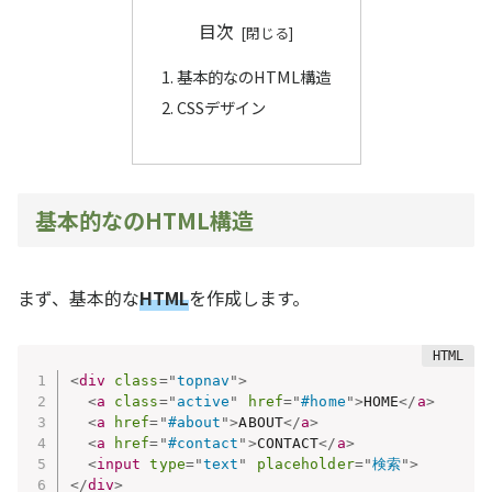
目次
基本的なのHTML構造
CSSデザイン
基本的なのHTML構造
まず、基本的な
HTML
を作成します。
<
div
class
=
"
topnav
"
>
<
a
class
=
"
active
"
href
=
"
#home
"
>
HOME
</
a
>
<
a
href
=
"
#about
"
>
ABOUT
</
a
>
<
a
href
=
"
#contact
"
>
CONTACT
</
a
>
<
input
type
=
"
text
"
placeholder
=
"
検索
"
>
</
div
>