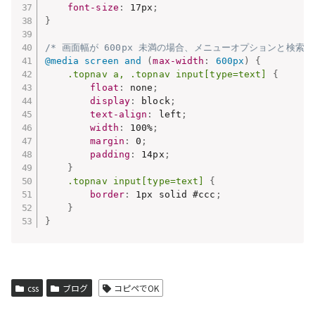
font-size
:
 17px
;
}
/* 画面幅が 600px 未満の場合、メニューオプションと検索
@media
 screen and 
(
max-width
:
 600px
)
{
.topnav a, .topnav input[type=text]
{
float
:
 none
;
display
:
 block
;
text-align
:
 left
;
width
:
 100%
;
margin
:
 0
;
padding
:
 14px
;
}
.topnav input[type=text]
{
border
:
 1px solid #ccc
;
}
}
css
ブログ
コピペでOK