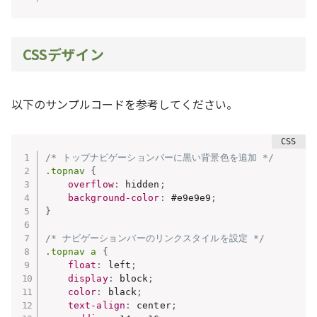
CSSデザイン
以下のサンプルコードを参考してください。
/* トップナビゲーションバーに黒い背景色を追加 */
.topnav
{
overflow
:
 hidden
;
background-color
:
 #e9e9e9
;
}
/* ナビゲーションバーのリンクスタイルを設定 */
.topnav a
{
float
:
 left
;
display
:
 block
;
color
:
 black
;
text-align
:
 center
;