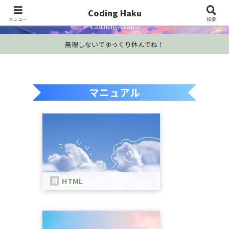
プログラミング学習・開発Tips・技術情報
Coding Haku
メニュー
検索
Coding Haku
無理しないでゆっくり休んでね！
マニュアル
HTML
HTMLは、WEBページを作成するため
の言語です。