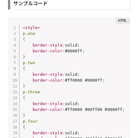
サンプルコード
<
style
>
p.one
{
border-style
:
solid
;
border-color
:
#0000ff
;
}
p.two
{
border-style
:
solid
;
border-color
:
#ff0000 #0000ff
;
}
p.three
{
border-style
:
solid
;
border-color
:
#ff0000 #00ff00 #0000ff
;
}
p.four
{
border-style
:
solid
;