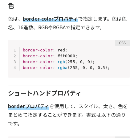
色
色は、
border-colorプロパティ
で指定します。色は色
名、16進数、RGBやRGBAで指定できます。
border-color
:
 red
;
border-color
:
 #ff0000
;
border-color
:
rgb
(
255
,
 0
,
 0
)
;
border-color
:
rgba
(
255
,
 0
,
 0
,
 0.5
)
;
ショートハンドプロパティ
borderプロパティ
を使用して、スタイル、太さ、色を
まとめて指定することができます。書式は以下の通り
です。