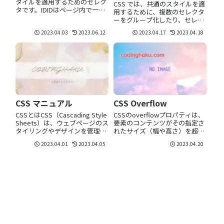
タイルを適用するためのセレク
CSS では、共通のスタイルを適
タです。IDIDはページ内で一度
用するために、複数のセレクタ
だけ使用されるべきで、特定の
ーをグループ化したり、セレク
要素に固有のスタイルを適用す
ターをネストして詳細な指定を
2023.04.03
2023.06.12
2023.04.17
2023.04.18
るのに適しています。CSS内で
行うことができます。グループ
ハッシュ記号(#)に続けてID名で
化グループ化は、複数のセレク
表現されます。<div ...
ターに共通のスタイルを適用す
る場合に役立ちます。カンマ
（,）を使用し...
CSS マニュアル
CSS Overflow
CSSとはCSS（Cascading Style
CSSのoverflowプロパティは、
Sheets）は、ウェブページのス
要素のコンテンツがその指定さ
タイリングやデザインを管理す
れたサイズ（幅や高さ）を超え
るための言語です。CSSは、ペ
た場合に、どのように表示する
2023.04.01
2023.04.05
2023.04.20
ージのレイアウト、色、フォン
かを制御するプロパティです。
トなどのデザイン要素を指定す
主に以下の4つの値がありま
ることができます。これによ
す。 プロパティ 説明
り、ウェブページ...
visible（デフォルト） コンテン
ツ...