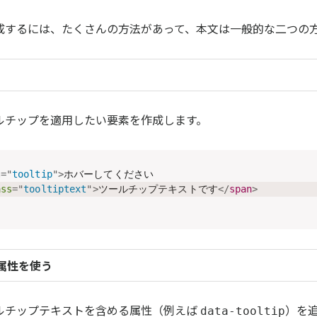
成するには、たくさんの方法があって、本文は一般的な二つの
ルチップを適用したい要素を作成します。
s
=
"
tooltip
"
>
ホバーしてください

ass
=
"
tooltiptext
"
>
ツールチップテキストです
</
span
>
ip 属性を使う
ルチップテキストを含める属性（例えば
）を
data-tooltip