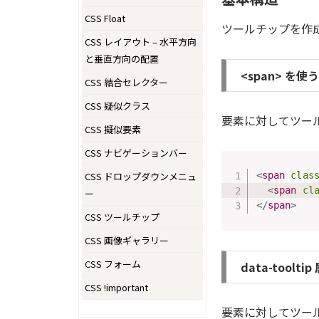
CSS Float
ツールチップを作
CSS レイアウト – 水平方向
と垂直方向の配置
<span> を使う
CSS 結合セレクター
CSS 疑似クラス
要素に対してツー
CSS 擬似要素
CSS ナビゲーションバー
CSS ドロップダウンメニュ
<
span
clas
<
span
cl
ー
</
span
>
CSS ツールチップ
CSS 画像ギャラリー
CSS フォーム
data-toolt
CSS !important
要素に対してツー