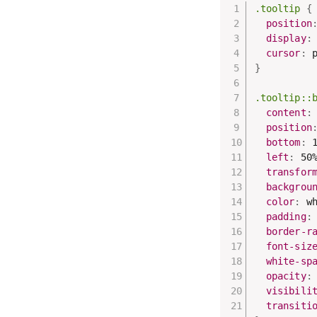
.tooltip
{
position
display
:
cursor
:
 
}
.tooltip::
content
:
position
bottom
:
 
left
:
 50
transfor
backgrou
color
:
 w
padding
:
border-r
font-siz
white-sp
opacity
:
visibili
transiti