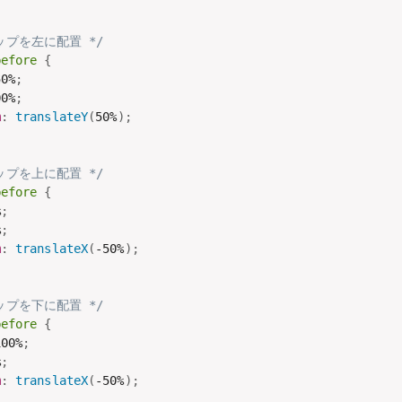
ップを左に配置 */
before
{
50%
;
00%
;
m
:
translateY
(
50%
)
;
ップを上に配置 */
before
{
%
;
%
;
m
:
translateX
(
-50%
)
;
ップを下に配置 */
before
{
100%
;
%
;
m
:
translateX
(
-50%
)
;