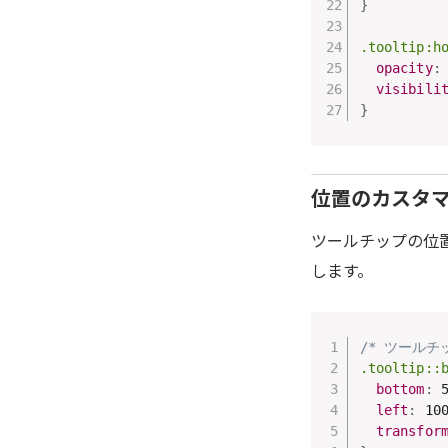
}
.tooltip:h
opacity
:
visibili
}
位置のカスタ
ツールチップの位置
します。
/* ツールチ
.tooltip::
bottom
:
 
left
:
 10
transfor