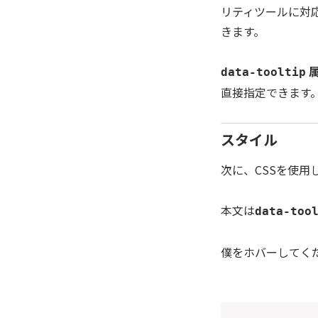
リティツールに対
きます。
属
data-tooltip
直接指定できます。
スタイル
次に、CSSを使
本文は
data-too
僕をホバーしてく