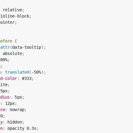
:
 relative
;
 inline-block
;
pointer
;
before
{
attr
(
data-tooltip
)
;
:
 absolute
;
100%
;
%
;
m
:
translateX
(
-50%
)
;
nd-color
:
 #333
;
hite
;
 5px
;
adius
:
 5px
;
e
:
 12px
;
ace
:
 nowrap
;
 0
;
ty
:
 hidden
;
on
:
 opacity 0.3s
;