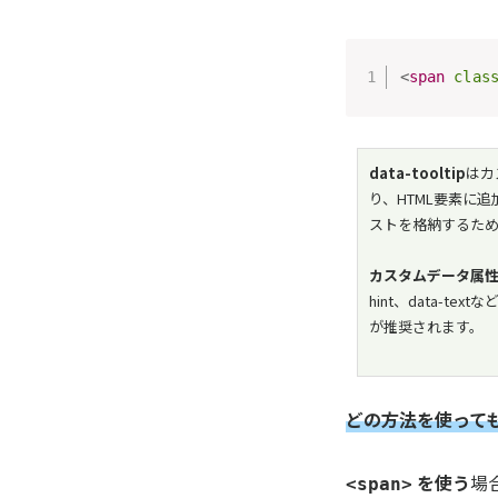
<
span
clas
data-tooltip
はカ
り、HTML要素に追
ストを格納するた
カスタムデータ属
hint、data-
が推奨されます。
どの方法を使って
を使う
場
<span>