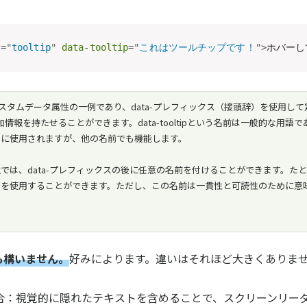
s
=
"
tooltip
"
data-tooltip
=
"
これはツールチップです！
"
>
ホバーし
スタムデータ属性の一例であり、data-プレフィックス（接頭辞）を使用し
加情報を持たせることができます。data-tooltipという名前は一般的な用
めに使用されますが、他の名前でも機能します。
性
では、data-プレフィックスの後に任意の名前を付けることができます。たとえば、d
textなどを使用することができます。ただし、この名前は一貫性と可読性のために
も構いません。
好みによります。違いはそれほど大きくありま
合：視覚的に隠れたテキストを含めることで、スクリーンリー