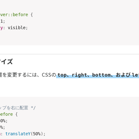
over::before
{
 1
;
ty
:
 visible
;
マイズ
を変更するには、CSSの
、
、
、および
top
right
bottom
le
ップを右に配置 */
before
{
50%
;
0%
;
m
:
translateY
(
50%
)
;