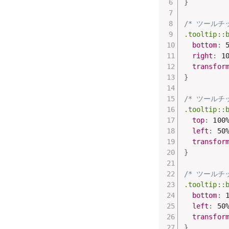
}
/* ツールチ
.tooltip::
bottom
:
 
right
:
 1
transfor
}
/* ツールチ
.tooltip::
top
:
 100
left
:
 50
transfor
}
/* ツールチ
.tooltip::
bottom
:
 
left
:
 50
transfor
}