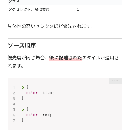
クラス
タグセレクタ、擬似要素
1
具体性の高いセレクタほど優先されます。
ソース順序
優先度が同じ場合、
後に
記述された
スタイルが適用さ
れます。
p
{
color
:
 blue
;
}
p
{
color
:
 red
;
}