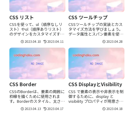
CSS リスト
CSS ツールチップ
CSSを使って、ul（順序なしリ
CSSツールチップの実装とカス
スト）やol（順序ありリスト）
タマイズ方法を学びましょう。
のデザインをカスタマイズする
データ属性とスパン要素を使用
ことができます。スタイルタイ
した方法の違いや、ツールチッ
2023.04.10
2023.04.11
2023.04.28
プの設定デフォルトでは「番号
プのスタイリング方法を解説し
なしリスト」の場合は黒丸、
ます。
「番号ありリスト」の場合は数
字が先頭に表示されています。
箇条書きのh...
CSS Border
CSS DisplayとVisibility
CSSのBorderは、要素の周囲に
CSS で要素の表示や非表示を制
枠線を描くために使用されま
御するために、display と
す。Borderのスタイル、太さ、
visibility プロパティが用意され
色を指定することができ、個別
ています。Displaydisplay プロ
2023.04.13
2023.04.17
2023.04.18
に設定することも、まとめて設
パティは、要素の表示形式を指
定することも可能です。
定するために使用されます。
.example1 { border: 1px solid
display プロパティには多く...
#c...