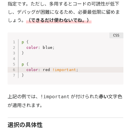
指定です。ただし、多用するとコードの可読性が低下
し、デバッグが困難になるため、必要最低限に留めま
しょう。
（できるだけ使わないでね
。
）
p
{
color
:
 blue
;
}
p
{
color
:
 red 
!important
;
}
上記の例では、
が付けられた
赤い
文字色
!important
が適用されます。
選択の具体性