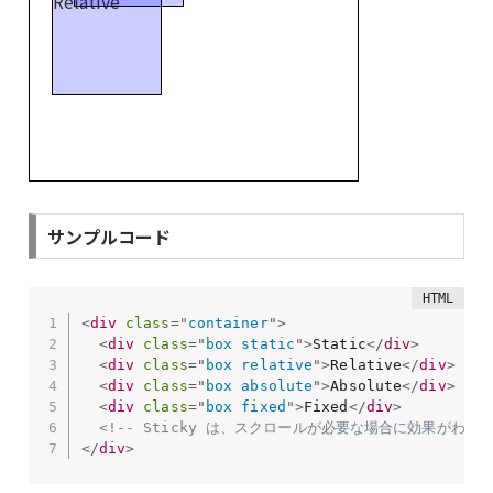
Relative
サンプルコード
<
div
class
=
"
container
"
>
<
div
class
=
"
box static
"
>
Static
</
div
>
<
div
class
=
"
box relative
"
>
Relative
</
div
>
<
div
class
=
"
box absolute
"
>
Absolute
</
div
>
<
div
class
=
"
box fixed
"
>
Fixed
</
div
>
<!-- Sticky は、スクロールが必要な場合に効果がわか
</
div
>