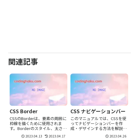
関連記事
CSS Border
CSS ナビゲーションバー
CSSのBorderは、要素の周囲に
このマニュアルでは、CSSを使
枠線を描くために使用されま
ってナビゲーションバーを作
す。Borderのスタイル、太さ、
成・デザインする方法を解説し
色を指定することができ、個別
ます。スタイリング、レイアウ
2023.04.13
2023.04.17
2023.04.26
に設定することも、まとめて設
ト、HTML5の<nav>要素の使用