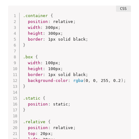
.container
{
position
:
 relative
;
width
:
 300px
;
height
:
 300px
;
border
:
 1px solid black
;
}
.box
{
width
:
 100px
;
height
:
 100px
;
border
:
 1px solid black
;
background-color
:
rgba
(
0
,
 0
,
 255
,
 0.2
)
;
}
.static
{
position
:
 static
;
}
.relative
{
position
:
 relative
;
top
:
 20px
;