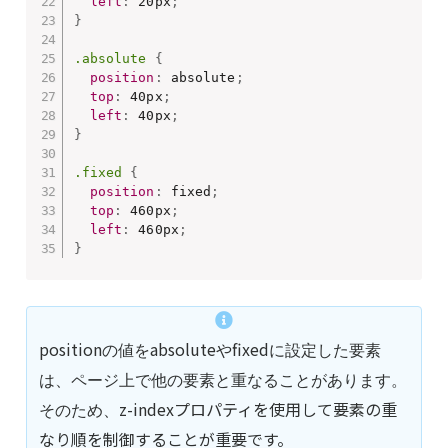
left
:
 20px
;
}
.absolute
{
position
:
 absolute
;
top
:
 40px
;
left
:
 40px
;
}
.fixed
{
position
:
 fixed
;
top
:
 460px
;
left
:
 460px
;
}
position
absolute
fixed
の値を
や
に設定した要素
は、ページ上で他の要素と重なることがあります。
z-indexプロパティを使用して要素の重
そのため、
なり順を制御することが重要です。