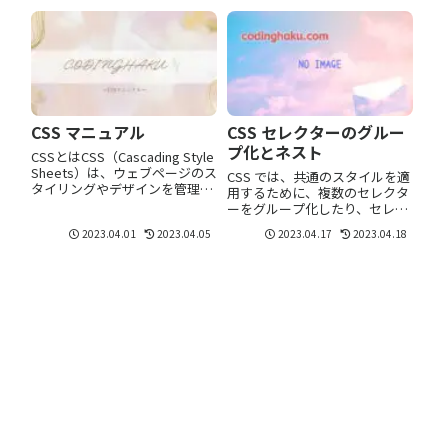
定することも可能です。
方法も含め、実践的な例を交え
.example1 { border: 1px solid
てご紹介します。
#c...
CSS マニュアル
CSS セレクターのグルー
プ化とネスト
CSSとはCSS（Cascading Style
Sheets）は、ウェブページのス
CSS では、共通のスタイルを適
タイリングやデザインを管理す
用するために、複数のセレクタ
るための言語です。CSSは、ペ
ーをグループ化したり、セレク
ージのレイアウト、色、フォン
ターをネストして詳細な指定を
2023.04.01
2023.04.05
2023.04.17
2023.04.18
トなどのデザイン要素を指定す
行うことができます。グループ
ることができます。これによ
化グループ化は、複数のセレク
り、ウェブページ...
ターに共通のスタイルを適用す
る場合に役立ちます。カンマ
（,）を使用し...