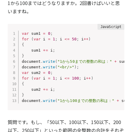
1から100まではどうなりますか。2回書けばいいと思
いますね。
var
 sum1 
=
0
;
for
(
var
 i 
=
1
;
 i 
<=
50
;
 i
++
)
{
    sum1 
+=
 i
;
}
document
.
write
(
"1から50までの整数の和は："
+
 sum1
)
document
.
write
(
"<br/>"
)
;
var
 sum2 
=
0
;
for
(
var
 i 
=
1
;
 i 
<=
100
;
 i
++
)
{
    sum2 
+=
 i
;
}
document
.
write
(
"1から100までの整数の和は："
+
 sum2
質問です。もし、「50以下、100以下、150以下、200
以下、250以下」といった範囲の全整数の合計をそれぞ