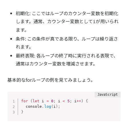
初期化: ここではループのカウンター変数を初期化
します。通常、カウンター変数として
が用いられ
i
ます。
条件: この条件が真である限り、ループは繰り返さ
れます。
最終表現: 各ループの終了時に実行される表現で、
通常はカウンター変数を増減させます。
基本的なforループの例を見てみましょう。
for
(
let
 i 
=
0
;
 i 
<
5
;
 i
++
)
{
  console
.
log
(
i
)
;
}