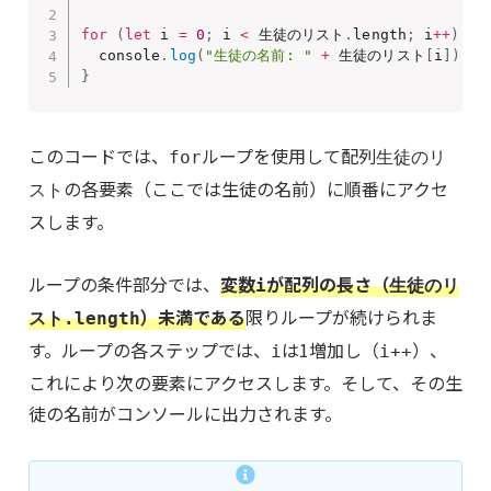
for
(
let
 i 
=
0
;
 i 
<
 生徒のリスト
.
length
;
 i
++
)
{
  console
.
log
(
"生徒の名前: "
+
 生徒のリスト
[
i
]
)
;
}
このコードでは、
ループを使用して配列
for
生徒のリ
の各要素（ここでは生徒の名前）に順番にアクセ
スト
スします。
ループの条件部分では、
変数
が配列の長さ（
i
生徒のリ
）未満である
限りループが続けられま
スト.length
す。ループの各ステップでは、
は1増加し（
）、
i
i++
これにより次の要素にアクセスします。そして、その生
徒の名前がコンソールに出力されます。