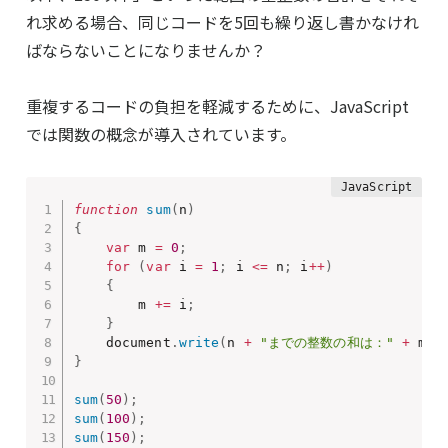
れ求める場合、同じコードを5回も繰り返し書かなけれ
ばならないことになりませんか？
重複するコードの負担を軽減するために、JavaScript
では関数の概念が導入されています。
function
sum
(
n
)
{
var
 m 
=
0
;
for
(
var
 i 
=
1
;
 i 
<=
 n
;
 i
++
)
{
        m 
+=
 i
;
}
    document
.
write
(
n 
+
"までの整数の和は："
+
 m 
+
}
sum
(
50
)
;
sum
(
100
)
;
sum
(
150
)
;