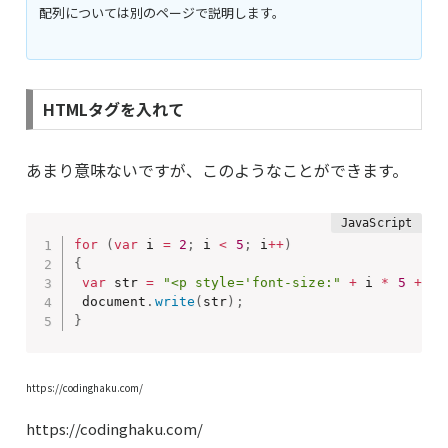
配列については別のページで説明します。
HTMLタグを入れて
あまり意味ないですが、このようなことができます。
for
(
var
 i 
=
2
;
 i 
<
5
;
 i
++
)
{
var
 str 
=
"<p style='font-size:"
+
 i 
*
5
+
"p
 document
.
write
(
str
)
;
}
https://codinghaku.com/
https://codinghaku.com/