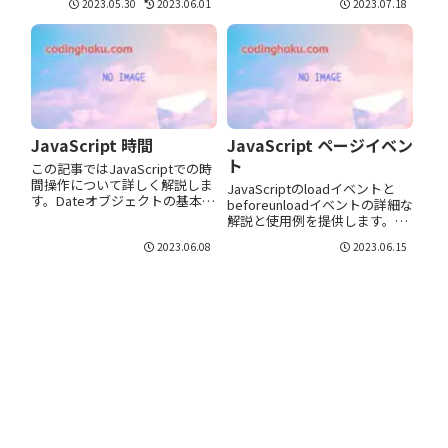
2023.05.30
2023.06.01
2023.07.18
JavaScriptでは、式は値を計算
で、すべてを網羅しています。
し生じるコードの断片を指しま
す。式は変数、演算子、関数呼
び出し等で構成されます...
JavaScript 時間
JavaScript ページイベン
ト
この記事ではJavaScriptでの時
間操作について詳しく解説しま
JavaScriptのloadイベントと
す。Dateオブジェクトの基本的
beforeunloadイベントの詳細な
な使い方から、時間の取得、設
解説と使用例を提供します。ユ
定、操作まで幅広くカバーしま
ーザー体験の向上に必要なこれ
2023.06.08
2023.06.15
す。
らの重要なイベントを理解しま
しょう。