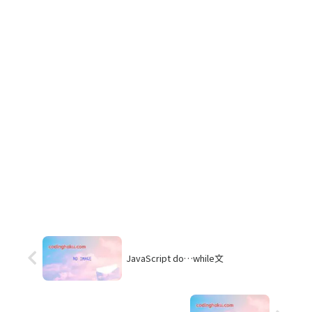
JavaScript do…while文