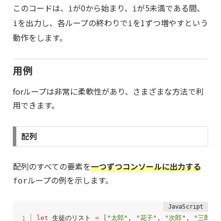
このコードは、
が0から始まり、
が5未満である間、
i
i
を出力し、各ループの終わりで
を1ずつ増やすという
i
i
動作をします。
用例
forループは非常に柔軟性があり、さまざまな方法で利
用できます。
配列
配列のすべての要素を
一つずつコンソールに出力する
ループの例を示します。
for
let
 生徒のリスト 
=
[
"太郎"
,
"花子"
,
"次郎"
,
"三郎"
,