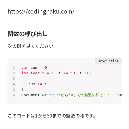
https://codinghaku.com/
関数の呼び出し
次の例を見てください。
var
 sum 
=
0
;
for
(
var
 i 
=
1
;
 i 
<=
50
;
 i 
++
)
{
   sum 
+=
 i
;
}
document
.
write
(
"1から50までの整数の和は："
+
 sum
)
このコードは1から50までの整数の和です。