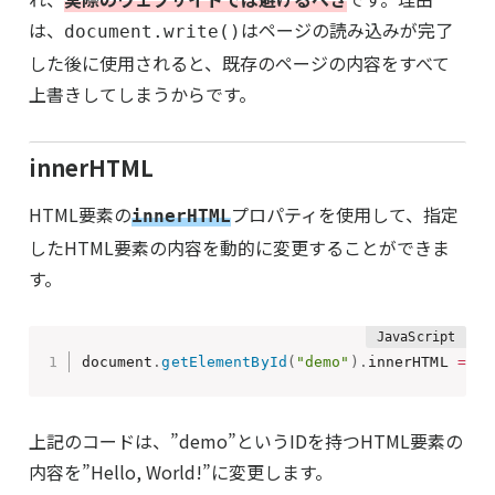
は、
はページの読み込みが完了
document.write()
した後に使用されると、既存のページの内容をすべて
上書きしてしまうからです。
innerHTML
HTML要素の
プロパティを使用して、指定
innerHTML
したHTML要素の内容を動的に変更することができま
す。
document
.
getElementById
(
"demo"
)
.
innerHTML 
=
"H
上記のコードは、”demo”というIDを持つHTML要素の
内容を”Hello, World!”に変更します。