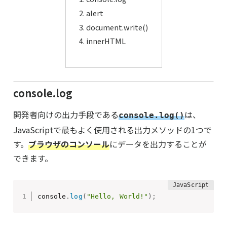
alert
document.write()
innerHTML
console.log
開発者向けの出力手段である
は、
console.log()
JavaScriptで最もよく使用される出力メソッドの1つで
す。
ブラウザのコンソール
にデータを出力することが
できます。
console
.
log
(
"Hello, World!"
)
;