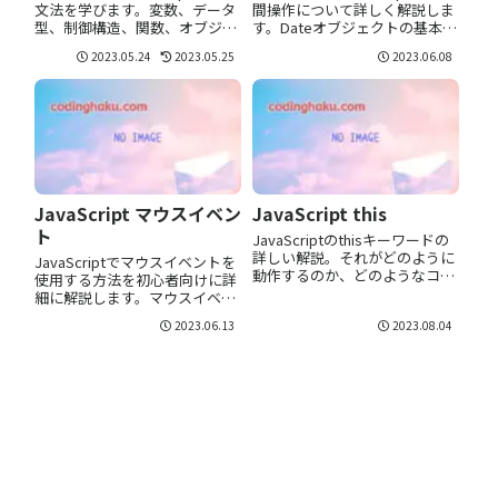
文法を学びます。変数、データ
間操作について詳しく解説しま
型、制御構造、関数、オブジェ
す。Dateオブジェクトの基本的
クトについての初心者向けガイ
な使い方から、時間の取得、設
2023.05.24
2023.05.25
2023.06.08
ドです。
定、操作まで幅広くカバーしま
す。
JavaScript マウスイベン
JavaScript this
ト
JavaScriptのthisキーワードの
詳しい解説。それがどのように
JavaScriptでマウスイベントを
動作するのか、どのようなコン
使用する方法を初心者向けに詳
テキストで変わるのか、そして
細に解説します。マウスイベン
正しく使う方法について詳しく
トの種類、イベントリスナーの
2023.06.13
2023.08.04
解説します。
付け方、各イベントの使い方ま
で、一つひとつを実例付きで学
びましょう。