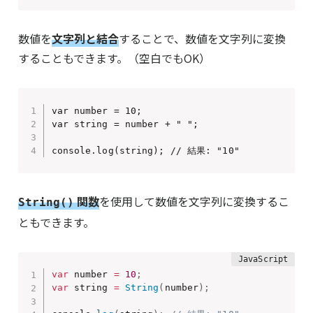
数値を
文字列と結合
することで、数値を文字列に変換
することもできます。（空白でもOK）
var number = 10;

var string = number + " ";

console.log(string); // 結果: "10"
関数
を使用して数値を文字列に変換するこ
String()
ともできます。
var
 number 
=
10
;
var
 string 
=
String
(
number
)
;