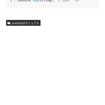
console
.
log
(
string
)
;
// 結果: "10"
JavaScriptマニュアル