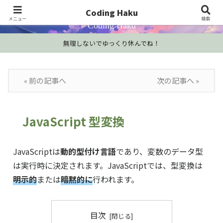
プログラミング学習・開発Tips・技術情報
Coding Haku
メニュー
検索
Coding Haku
無理しないでゆっくり休んでね！
« 前の記事へ
次の記事へ »
JavaScript 型変換
JavaScriptは
動的型付け言語
であり、変数のデータ型
は実行時に決定されます。JavaScriptでは、型変換は
明示的
または
暗黙的に
行われます。
目次