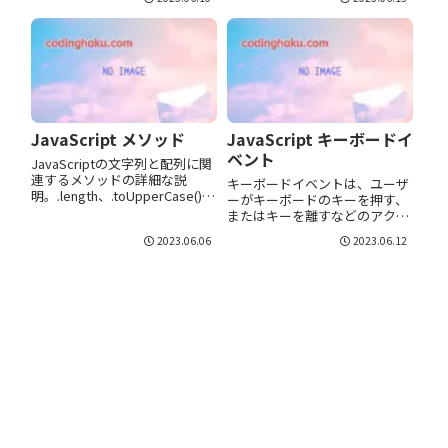
う。この記事でJavaScriptを使
らの重要なイベントを理解しま
ったウェブページの動的な制御
しょう。
をマスターしましょう。
JavaScript メソッド
JavaScript キーボードイ
ベント
JavaScriptの文字列と配列に関
連するメソッドの詳細な説
キーボードイベントは、ユーザ
明。.length、.toUpperCase()、.
ーがキーボードのキーを押す、
toLowerCase()、.charAt()、.su
またはキーを離すなどのアクシ
bstring()、.replace()、.split()、
ョンを行うと発生します。
2023.06.06
2023.06.12
.indexOf()、.lastIndexOf()の各
JavaScriptでは、これらのキー
メソッドの使用法を理解しまし
ボードイベントを検知して特定
ょう。
の動作を行うことが可能です。
キーボードイベント
JavaScript...