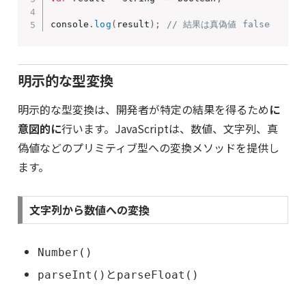
console
.
log
(
result
)
;
// 結果は真偽値 false
明示的な型変換
明示的な型変換は、開発者が特定の結果を得るため
に
意図的に
行います。JavaScriptは、数値、文字列、真
偽値などのプリミティブ型への変換メソッドを提供し
ます。
文字列から数値への変換
Number()
と
parseInt()
parseFloat()