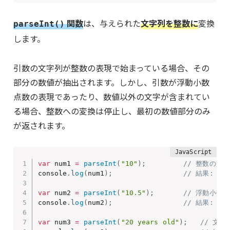
関数
は、与えられた
文字列を整数に
変換
parseInt()
します。
引数の文字列が整数の表現で始まっている場合、その
部分の数値が抽出されます。しかし、引数が浮動小数
点数の表現であったり、数値以外の文字が含まれてい
る場合、整数への変換は停止し、最初の数値部分のみ
が返されます。
var
 num1 
=
parseInt
(
"10"
)
;
// 整数の文
console
.
log
(
num1
)
;
// 結果: 10
var
 num2 
=
parseInt
(
"10.5"
)
;
// 浮動小数
console
.
log
(
num2
)
;
// 結果: 10
var
 num3 
=
parseInt
(
"20 years old"
)
;
// 文