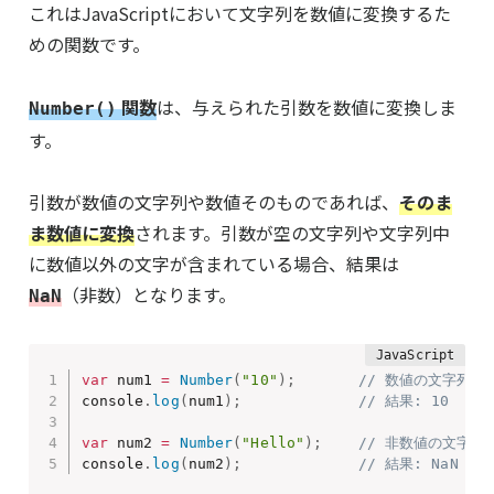
これはJavaScriptにおいて文字列を数値に変換するた
めの関数です。
関数
は、与えられた引数を数値に変換しま
Number()
す。
引数が数値の文字列や数値そのものであれば、
そのま
ま数値に変換
されます。引数が空の文字列や文字列中
に数値以外の文字が含まれている場合、結果は
（非数）となります。
NaN
var
 num1 
=
Number
(
"10"
)
;
// 数値の文字列を
console
.
log
(
num1
)
;
// 結果: 10
var
 num2 
=
Number
(
"Hello"
)
;
// 非数値の文字列
console
.
log
(
num2
)
;
// 結果: NaN