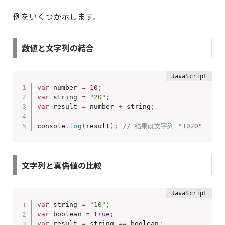
例をいくつか示します。
数値と文字列の結合
var
 number 
=
10
;
var
 string 
=
"20"
;
var
 result 
=
 number 
+
 string
;
console
.
log
(
result
)
;
// 結果は文字列 "1020" 
文字列と真偽値の比較
var
 string 
=
"10"
;
var
 boolean 
=
true
;
var
 result 
=
 string 
==
 boolean
;