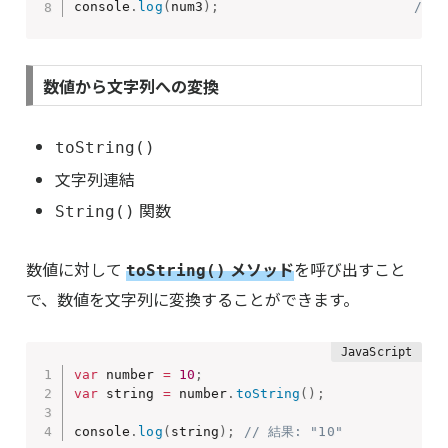
console
.
log
(
num3
)
;
// 
数値から文字列への変換
toString()
文字列連結
関数
String()
数値に対して
メソッド
を呼び出すこと
toString()
で、数値を文字列に変換することができます。
var
 number 
=
10
;
var
 string 
=
 number
.
toString
(
)
;
console
.
log
(
string
)
;
// 結果: "10"