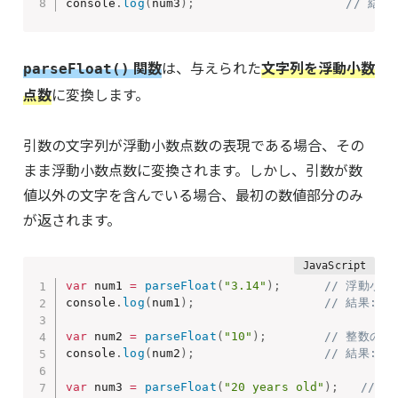
console
.
log
(
num3
)
;
// 結果:
関数
は、与えられた
文字列を
浮動小数
parseFloat()
点数
に変換します。
引数の文字列が浮動小数点数の表現である場合、その
まま浮動小数点数に変換されます。しかし、引数が数
値以外の文字を含んでいる場合、最初の数値部分のみ
が返されます。
var
 num1 
=
parseFloat
(
"3.14"
)
;
// 浮動小
console
.
log
(
num1
)
;
// 結果: 3.
var
 num2 
=
parseFloat
(
"10"
)
;
// 整数の
console
.
log
(
num2
)
;
// 結果: 1
var
 num3 
=
parseFloat
(
"20 years old"
)
;
// 